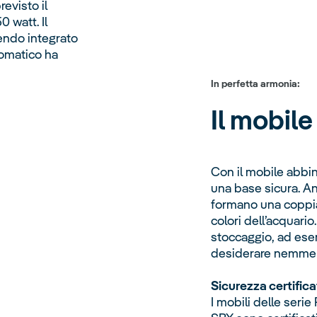
evisto il
 watt. Il
sendo integrato
utomatico ha
In perfetta armonia:
Il mobil
Con il mobile abbin
una base sicura. An
formano una coppia 
colori dell’acquario
stoccaggio, ad esem
desiderare nemmeno
Sicurezza certifica
I mobili delle serie