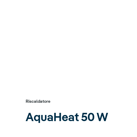
Riscaldatore
AquaHeat
50 W