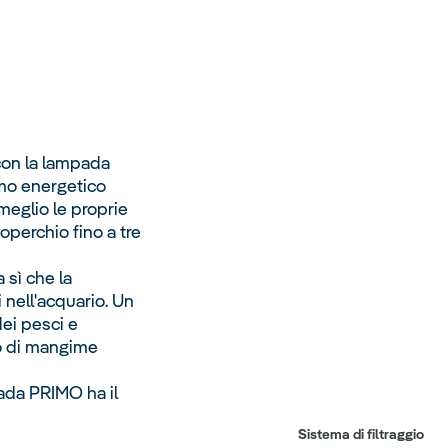
con la lampada
umo energetico
meglio le proprie
operchio fino a tre
 sì che la
 nell'acquario. Un
dei pesci e
co di mangime
pada PRIMO ha il
Sistema di filtraggio