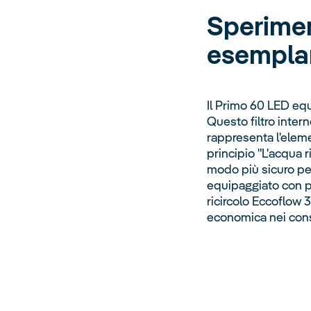
Speriment
esemplar
Il Primo 60 LED equ
Questo filtro intern
rappresenta l'eleme
principio "L'acqua r
modo più sicuro per 
equipaggiato con po
ricircolo Eccoflow 3
economica nei con