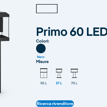
Primo 60 LED
Colori:
Nero
Misure
110 L
57 L
70 L
Ricerca rivenditore