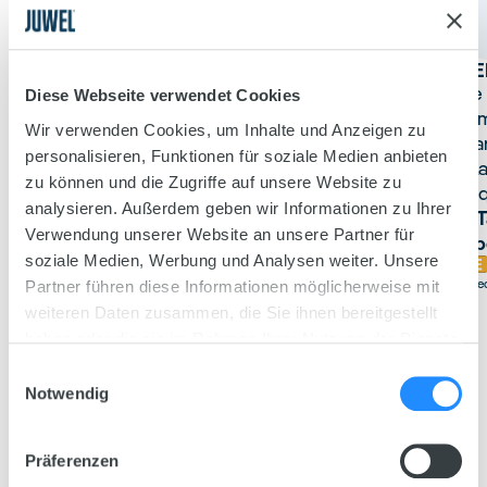
LED Day
LE
Le spectre lumineux particulier de LED Day met en
Le
Diese Webseite verwendet Cookies
valeur les couleurs naturelles de votre faune et de
lu
Wir verwenden Cookies, um Inhalte und Anzeigen zu
votre flore de façon optimale.
pa
personalisieren, Funktionen für soziale Medien anbieten
6 Tailles
pl
zu können und die Zugriffe auf unsere Website zu
Spectre : de A à G
l’a
analysieren. Außerdem geben wir Informationen zu Ihrer
6 T
Spectre : de A à G
Verwendung unserer Website an unsere Partner für
Sp
soziale Medien, Werbung und Analysen weiter. Unsere
Spec
Partner führen diese Informationen möglicherweise mit
weiteren Daten zusammen, die Sie ihnen bereitgestellt
haben oder die sie im Rahmen Ihrer Nutzung der Dienste
gesammelt haben.
Einwilligungsauswahl
JUWEL
Notwendig
LED TUBES MARINE
Präferenzen