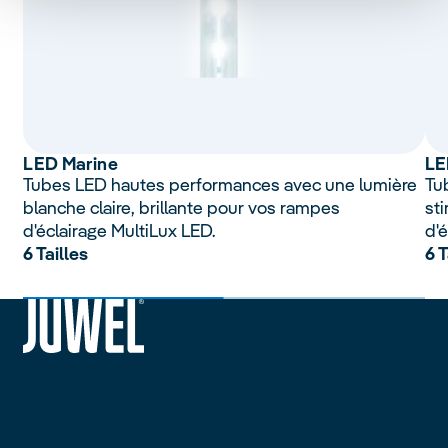
LED Marine
LE
Tubes LED hautes performances avec une lumière
Tu
blanche claire, brillante pour vos rampes
st
d'éclairage MultiLux LED.
d'é
6 Tailles
6 T
siteheader.logo.title