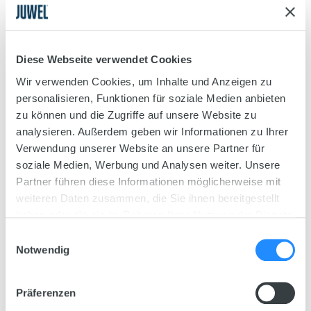
Avec leur structure d’écorce marquée, les parois
décoratives STR renforcent l’effet de relief de
l’aquarium et mettent optiquement en valeur son
univers sous-marin. Elles se découpent facilement
Diese Webseite verwendet Cookies
et se fixent aisément dans l’aquarium au moyen de
Wir verwenden Cookies, um Inhalte und Anzeigen zu
JUWEL Conexo.
personalisieren, Funktionen für soziale Medien anbieten
zu können und die Zugriffe auf unsere Website zu
analysieren. Außerdem geben wir Informationen zu Ihrer
Verwendung unserer Website an unsere Partner für
soziale Medien, Werbung und Analysen weiter. Unsere
Partner führen diese Informationen möglicherweise mit
weiteren Daten zusammen, die Sie ihnen bereitgestellt
haben oder die sie im Rahmen Ihrer Nutzung der Dienste
gesammelt haben.
Einwilligungsauswahl
Notwendig
Präferenzen