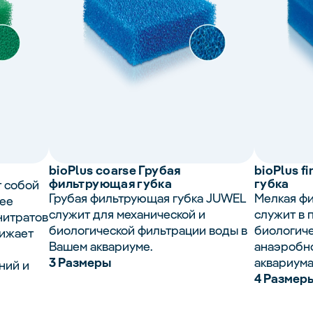
bio
Plus
coarse Грубая
bio
Plus
fi
фильтрующая губка
губка
т собой
Грубая фильтрующая губка JUWEL
Мелкая ф
ее
служит для механической и
служит в 
нитратов
биологической фильтрации воды в
биологиче
нижает
Вашем аквариуме.
анаэробн
3 Размеры
аквариума
ний и
4 Размер