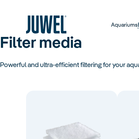
Aquariums
Filter media
Aquariums
Equipment
Services &
Company
Lighti
FAQ
About
Contact
Обзор
Обзор
Обзор
Powerful and ultra-efficient filtering for your aqu
Set-U
Обзор
LED
Fluoresc
Rio
Lid