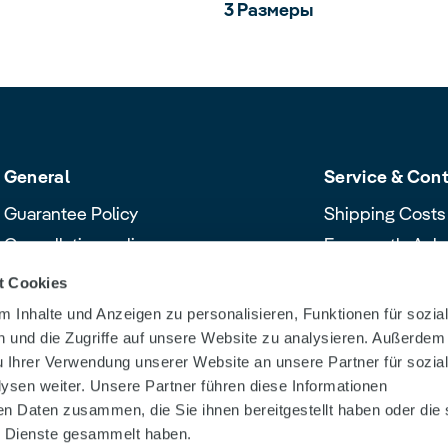
3 Размеры
General
Service & Con
Guarantee Policy
Shipping Costs
Cancellation policy
Frequently Ask
Declaration of Conformity
Contact & Servi
t Cookies
Product safety recalls and alerts
Download Cent
 Inhalte und Anzeigen zu personalisieren, Funktionen für sozia
Dealer Search
 und die Zugriffe auf unsere Website zu analysieren. Außerdem
u Ihrer Verwendung unserer Website an unsere Partner für sozia
sen weiter. Unsere Partner führen diese Informationen
en Daten zusammen, die Sie ihnen bereitgestellt haben oder die 
 Dienste gesammelt haben.
tion