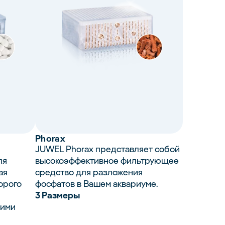
Phorax
JUWEL Phorax представляет собой
ля
высокоэффективное фильтрующее
ая
средство для разложения
орого
фосфатов в Вашем аквариуме.
3 Размеры
щими