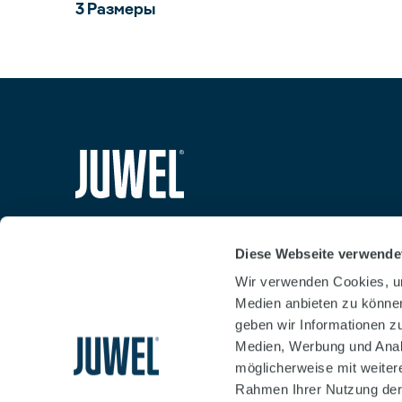
3 Размеры
siteheader.logo.title
Diese Webseite verwende
Wir verwenden Cookies, um
Medien anbieten zu können
geben wir Informationen z
Medien, Werbung und Analy
möglicherweise mit weiter
Rahmen Ihrer Nutzung der
Businessterms
Imprint
Data protection declara