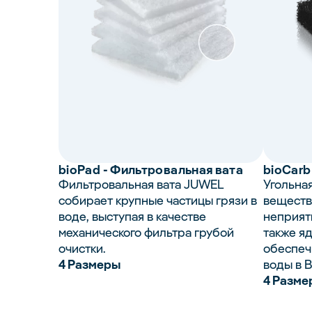
bio
Pad
- Фильтровальная вата
bio
Carb
Фильтровальная вата JUWEL
Угольна
собирает крупные частицы грязи в
веществ
воде, выступая в качестве
неприят
механического фильтра грубой
также я
очистки.
обеспеч
4 Размеры
воды в 
4 Разме