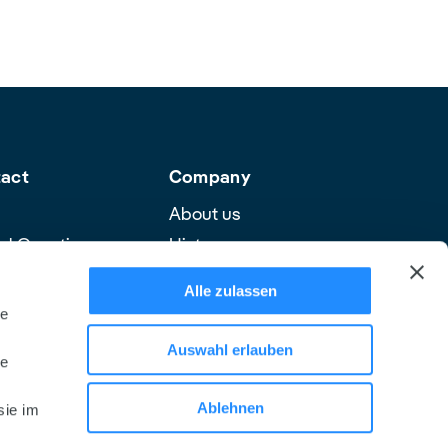
tact
Company
About us
ed Questions
History
ce Hotline
Safety & Quality
Alle zulassen
re
le
Auswahl erlauben
le
Ablehnen
sie im