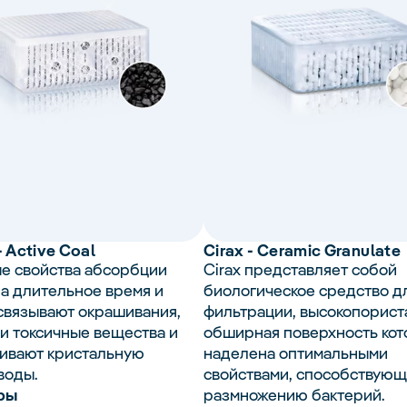
- Active Coal
Cirax
- Ceramic Granulate
е свойства абсорбции
Cirax представляет собой
на длительное время и
биологическое средство д
связывают окрашивания,
фильтрации, высокопорист
 и токсичные вещества и
обширная поверхность кот
ивают кристальную
наделена оптимальными
воды.
свойствами, способствую
ры
размножению бактерий.