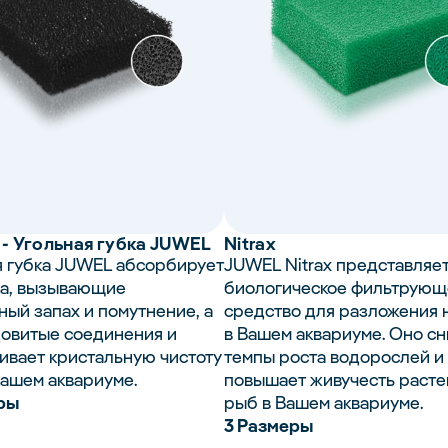
- Угольная губка JUWEL
Nitrax
я губка JUWEL абсорбирует
JUWEL Nitrax представляе
а, вызывающие
биологическое фильтрующ
ный запах и помутнение, а
средство для разложения 
довитые соединения и
в Вашем аквариуме. Оно с
ивает кристальную чистоту
темпы роста водорослей и
Вашем аквариуме.
повышает живучесть расте
ры
рыб в Вашем аквариуме.
3 Размеры