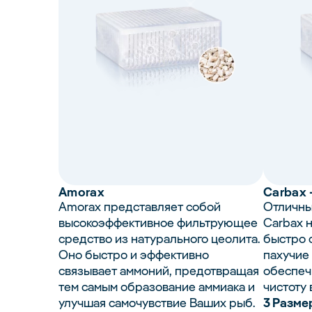
Amorax
Carbax
Amorax представляет собой
Отличны
высокоэффективное фильтрующее
Carbax 
средство из натурального цеолита.
быстро 
Оно быстро и эффективно
пахучие
связывает аммоний, предотвращая
обеспеч
тем самым образование аммиака и
чистоту 
улучшая самочувствие Ваших рыб.
3 Разме