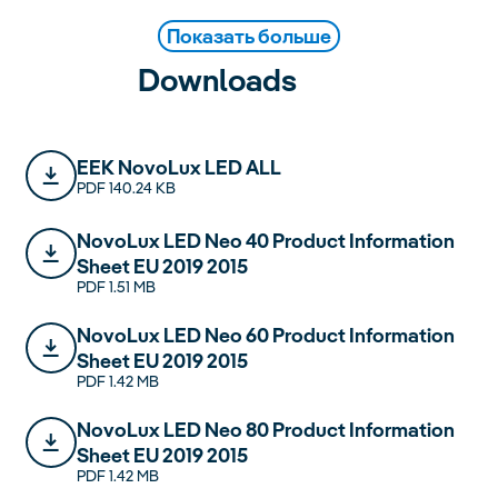
Показать больше
Downloads
EEK NovoLux LED ALL
PDF 140.24 KB
NovoLux LED Neo 40 Product Information
Sheet EU 2019 2015
PDF 1.51 MB
NovoLux LED Neo 60 Product Information
Sheet EU 2019 2015
PDF 1.42 MB
NovoLux LED Neo 80 Product Information
Sheet EU 2019 2015
NovoLux LED Product Information Sheet
NovoLux Neo Quickstart
NovoLux LED Neo
Compatibility 2024 Kompatibilitätsliste
PDF 1.42 MB
EU 2019 2015
Sicherhietshinweise 250415
PDF 433.29 KB
PDF 374.5 KB