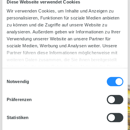
0
+
Diese Webseite verwendet Cookies
Wir verwenden Cookies, um Inhalte und Anzeigen zu
personalisieren, Funktionen für soziale Medien anbieten
zu können und die Zugriffe auf unsere Website zu
analysieren. Außerdem geben wir Informationen zu Ihrer
In über 30 Länder vertreten
Verwendung unserer Website an unsere Partner für
0
%
soziale Medien, Werbung und Analysen weiter. Unsere
Partner führen diese Informationen möglicherweise mit
weiteren Daten zusammen, die Sie ihnen bereitgestellt
haben oder die sie im Rahmen Ihrer Nutzung der Dienste
gesammelt haben.
Einwilligungsauswahl
Leidenschaft für Aquarienbau
Notwendig
Präferenzen
Statistiken