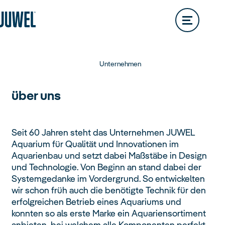
Lido
200L
Rio
290L
Händlersuche
Service & Kontakt
Übersicht
Vision
180L
Rio
350L
Trigon
Vision
260L
Rio
450L
Unternehmen
Trigon
190L
Vision
450L
über uns
Primo
Trigon
350L
Seit 60 Jahren steht das Unternehmen JUWEL
Aquarium für Qualität und Innovationen im
Primo
110L
Vio
Aquarienbau und setzt dabei Maßstäbe in Design
und Technologie. Von Beginn an stand dabei der
Primo
57L
Aquarien
Systemgedanke im Vordergrund. So entwickelten
wir schon früh auch die benötigte Technik für den
Übersicht
erfolgreichen Betrieb eines Aquariums und
Vio
54L
Primo
70L
konnten so als erste Marke ein Aquariensortiment
anbieten, bei welchem alle Komponenten perfekt