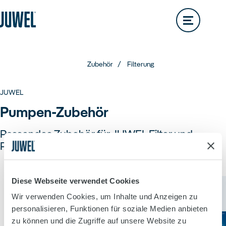
Lido
200L
Rio
290L
Händlersuche
Service & Kontakt
Übersicht
Vision
180L
Rio
350L
Trigon
Vision
260L
Rio
450L
Zubehör
Filterung
Trigon
190L
Vision
450L
JUWEL
Primo
Pumpen-Zubehör
Trigon
350L
Passendes Zubehör für JUWEL Filter und
Pumpen.
Primo
110L
Vio
Primo
57L
Aquarien
Diese Webseite verwendet Cookies
Übersicht
Wir verwenden Cookies, um Inhalte und Anzeigen zu
Vio
54L
Primo
70L
personalisieren, Funktionen für soziale Medien anbieten
zu können und die Zugriffe auf unsere Website zu