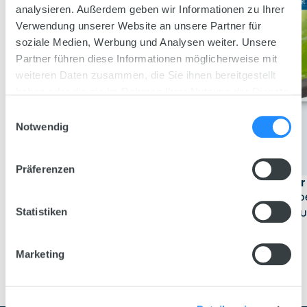
analysieren. Außerdem geben wir Informationen zu Ihrer
Verwendung unserer Website an unsere Partner für
soziale Medien, Werbung und Analysen weiter. Unsere
Partner führen diese Informationen möglicherweise mit
weiteren Daten zusammen, die Sie ihnen bereitgestellt
haben oder die sie im Rahmen Ihrer Nutzung der Dienste
gesammelt haben.
Einwilligungsauswahl
Notwendig
Präferenzen
Reinigungsbürste
Eccoflow Impeller
Die passende Reinigungsbürste
Die passenden Impel
für alle JUWEL Pumpen.
Eccoflow Umwälzp
Statistiken
5 Größen
Marketing