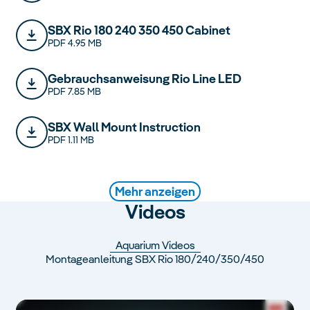
SBX Rio 180 240 350 450 Cabinet
PDF 4.95 MB
Gebrauchsanweisung Rio Line LED
PDF 7.85 MB
SBX Wall Mount Instruction
PDF 1.11 MB
Sicherheitshinweise Unterschrank
PDF 65.54 KB
Mehr anzeigen
Videos
Aquarium Videos
Montageanleitung SBX Rio 180/240/350/450