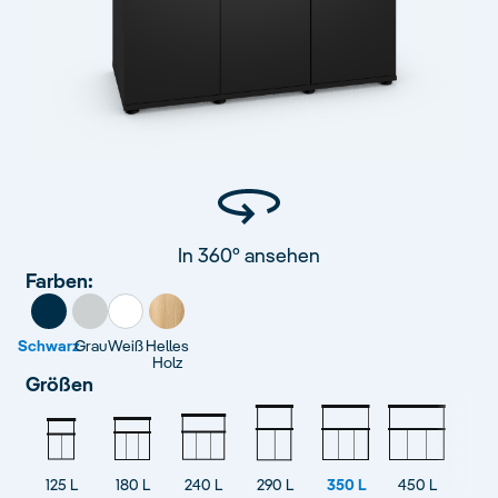
In 360° ansehen
Farben:
Schwarz
Grau
Weiß
Helles
Holz
Größen
125 L
180 L
240 L
290 L
350 L
450 L