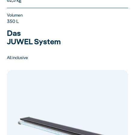
62,5 kg
Volumen
350 L
Das
JUWEL System
All inclusive