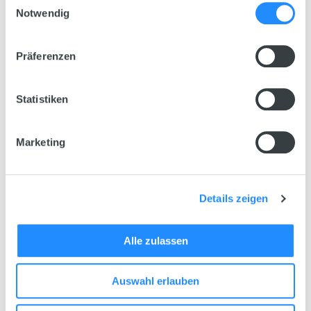
weltweit führenden Filtersystemen der modernen
Notwendig
Aquaristik und hat sich bereits millionenfach
bewährt.
Präferenzen
Zum Produkt
Statistiken
Marketing
Details zeigen
Alle zulassen
Auswahl erlauben