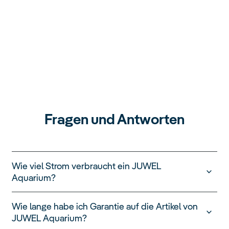
Fragen und Antworten
Wie viel Strom verbraucht ein JUWEL
Aquarium?
Ein JUWEL Aquarium kann extrem kostengünstig
Wie lange habe ich Garantie auf die Artikel von
betrieben werden. Zu bedenken ist, dass der
JUWEL Aquarium?
Stromverbrauch von verschiedenen Faktoren, wie