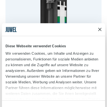
Diese Webseite verwendet Cookies
Wir verwenden Cookies, um Inhalte und Anzeigen zu
personalisieren, Funktionen für soziale Medien anbieten
zu können und die Zugriffe auf unsere Website zu
analysieren. Außerdem geben wir Informationen zu Ihrer
Verwendung unserer Website an unsere Partner für
soziale Medien, Werbung und Analysen weiter. Unsere
Bioflow
Filter L
Partner führen diese Informationen möglicherweise mit
Das mehrfach von unabhängigen Instituten
weiteren Daten zusammen, die Sie ihnen bereitgestellt
wissenschaftlich getestete JUWEL Bioflow
haben oder die sie im Rahmen Ihrer Nutzung der Dienste
Innenfiltersystem gehört seit langem zu den
gesammelt haben.
Einwilligungsauswahl