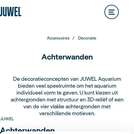
Lido
200L
Rio
290L
Zoeken naar speciaalzaken
Vision
180L
Rio
350L
Trigon
Vision
260L
Rio
450L
Accessoires
Decoratie
Trigon
190L
Vision
450L
Achterwanden
Primo
Trigon
350L
De decoratieconcepten van JUWEL Aquarium
bieden veel speelruimte om het aquarium
Primo
110L
Vio
individueel vorm te geven. U kunt kiezen uit
achtergronden met structuur en 3D-reliëf of een
Primo
57L
Aquaria
van de vier vlakke achtergronden met
verschillende motieven.
Overzicht
JUWEL
Vio
54L
Primo
70L
Achterwanden