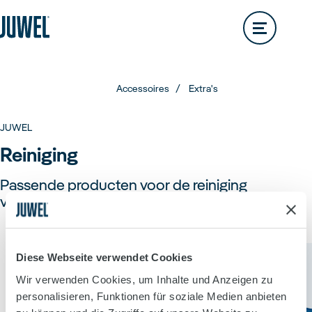
Lido
200L
Rio
290L
Zoeken naar speciaalzaken
Vision
180L
Rio
350L
Trigon
Vision
260L
Rio
450L
Accessoires
Extra's
Trigon
190L
Vision
450L
JUWEL
Primo
Reiniging
Trigon
350L
Passende producten voor de reiniging
van het JUWEL aquarium.
Primo
110L
Vio
Primo
57L
Aquaria
Diese Webseite verwendet Cookies
Overzicht
Wir verwenden Cookies, um Inhalte und Anzeigen zu
Vio
54L
Primo
70L
personalisieren, Funktionen für soziale Medien anbieten