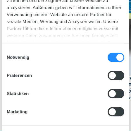
zu können und die Zugriffe auf unsere Website zu
analysieren. Außerdem geben wir Informationen zu Ihrer
Verwendung unserer Website an unsere Partner für
soziale Medien, Werbung und Analysen weiter. Unsere
Partner führen diese Informationen möglicherweise mit
weiteren Daten zusammen, die Sie ihnen bereitgestellt
haben oder die sie im Rahmen Ihrer Nutzung der Dienste
gesammelt haben.
Einwilligungsauswahl
Notwendig
Präferenzen
Aqua
Clean 2.0
EccoSkim
- Opperv
JUWEL AquaClean 2.0 is het
De JUWEL EccoSkim
ideale werktuig om de bodem en
compacte en energi
Statistiken
het Juwel-filter van uw aquarium
oppervlaktezuiger vo
te reinigen.
aquaria.
Marketing