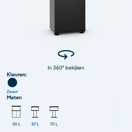
In 360° bekijken
Kleuren:
Zwart
Maten
110 L
57 L
70 L