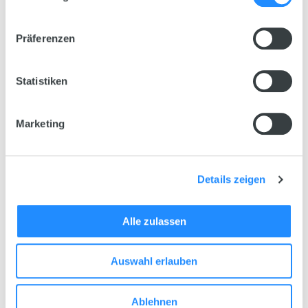
Afmetingen
61 x 31 x 36,5 cm
Präferenzen
Gewicht
12,5 kg
Statistiken
Volume
Marketing
57 L
Het
JUWEL-Systeem
Details zeigen
Alles inclusief
Alle zulassen
Auswahl erlauben
Ablehnen