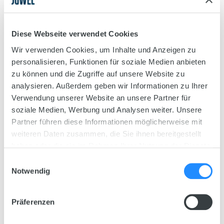
Productdetails
De JUWEL-verwarming zorgt betrouwbaar en veilig
Diese Webseite verwendet Cookies
voor de juiste temperatuur in uw aquarium. Dankzij
Wir verwenden Cookies, um Inhalte und Anzeigen zu
het gebruik van hoogwaardige zilveren contacten
personalisieren, Funktionen für soziale Medien anbieten
en modern design voldoet de AquaHeat Pro-
zu können und die Zugriffe auf unsere Website zu
thermostaatverwarming aan de hoogste eisen op
analysieren. Außerdem geben wir Informationen zu Ihrer
het vlak van functie en veiligheid. Uiteraard is de
Verwendung unserer Website an unsere Partner für
thermostaat door het Duitse kwaliteitskeurmerk
soziale Medien, Werbung und Analysen weiter. Unsere
TÜV/GS gecertificeerd.
Partner führen diese Informationen möglicherweise mit
weiteren Daten zusammen, die Sie ihnen bereitgestellt
haben oder die sie im Rahmen Ihrer Nutzung der Dienste
gesammelt haben.
Einwilligungsauswahl
Notwendig
Präferenzen