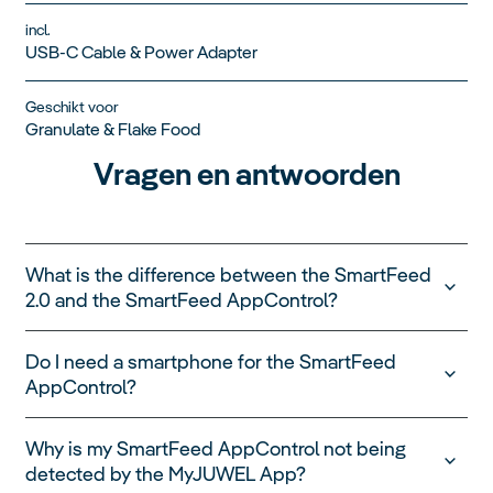
incl.
USB-C Cable & Power Adapter
Geschikt voor
Granulate & Flake Food
Vragen en antwoorden
What is the difference between the SmartFeed
2.0 and the SmartFeed AppControl?
The SmartFeed 2.0 is programmed directly on the
Do I need a smartphone for the SmartFeed
device and is ideal if you prefer simple and
AppControl?
straightforward operation. You can schedule up to
three feedings per day with individually adjustable
portion sizes and intervals of 24, 48, or 72 hours.
Why is my SmartFeed AppControl not being
The SmartFeed AppControl is the logical evolution
detected by the MyJUWEL App?