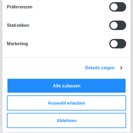
verwisselbare voerschroeven voor verschillende
Präferenzen
voersoorten.
Statistiken
Marketing
Details zeigen
Alle zulassen
Auswahl erlauben
Ablehnen