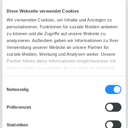
HeliaLux Day and Night Control
Diese Webseite verwendet Cookies
HeliaLux LED/Spectrum light unit
Wir verwenden Cookies, um Inhalte und Anzeigen zu
HeliaLux AppControl
personalisieren, Funktionen für soziale Medien anbieten
zu können und die Zugriffe auf unsere Website zu
HeliaLux SmartControl
analysieren. Außerdem geben wir Informationen zu Ihrer
Verwendung unserer Website an unsere Partner für
HeliaLux Splitter
soziale Medien, Werbung und Analysen weiter. Unsere
Partner führen diese Informationen möglicherweise mit
HeliaLux Charger
weiteren Daten zusammen, die Sie ihnen bereitgestellt
haben oder die sie im Rahmen Ihrer Nutzung der Dienste
LED-Tubes
gesammelt haben.
Einwilligungsauswahl
Notwendig
MultiLux LED light units
MultiLux T5 light units
Präferenzen
NovoLux Day Control
Statistiken