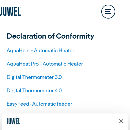
Lido
200L
Rio
290L
Dealer Locator
Vision
180L
Rio
350L
Trigon
Declaration of Conformity
Vision
260L
Rio
450L
AquaHeat - Automatic Heater
Trigon
190L
Vision
450L
Primo
AquaHeat Pro - Automatic Heater
Trigon
350L
Digital Thermometer 3.0
Primo
110L
Vio
Digital Thermometer 4.0
Primo
57L
Aquariums
EasyFeed- Automatic feeder
Overview
Eccoflow Pumps
Vio
54L
Primo
70L