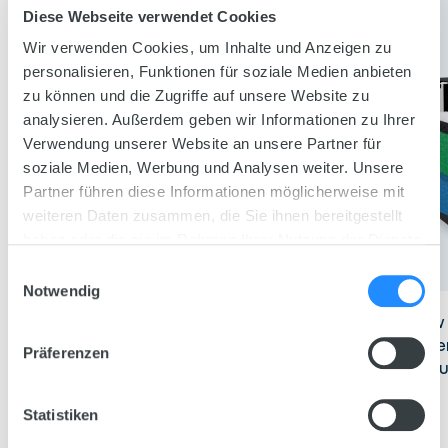
Diese Webseite verwendet Cookies
Wir verwenden Cookies, um Inhalte und Anzeigen zu
personalisieren, Funktionen für soziale Medien anbieten
zu können und die Zugriffe auf unsere Website zu
analysieren. Außerdem geben wir Informationen zu Ihrer
Verwendung unserer Website an unsere Partner für
soziale Medien, Werbung und Analysen weiter. Unsere
Partner führen diese Informationen möglicherweise mit
weiteren Daten zusammen, die Sie ihnen bereitgestellt
haben oder die sie im Rahmen Ihrer Nutzung der Dienste
gesammelt haben.
Einwilligungsauswahl
Notwendig
Bioflow Filter
Bioflow
Filter S
The JUWEL Bioflow Internal filter
The JUWEL Bioflow 
system, which has undergone
perfect internal filte
Präferenzen
several tests by independent
level aquariums of up
institutions, has long been one of
in volume.
the world leaders in filter systems
Statistiken
for modern aquariums and has