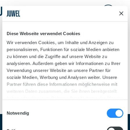
Lido
200L
Rio
290L
Dealer Locator
Vision
180L
Rio
350L
Trigon
Diese Webseite verwendet Cookies
Vision
260L
Rio
450L
Wir verwenden Cookies, um Inhalte und Anzeigen zu
personalisieren, Funktionen für soziale Medien anbieten
Trigon
190L
Vision
450L
Primo
zu können und die Zugriffe auf unsere Website zu
analysieren. Außerdem geben wir Informationen zu Ihrer
Trigon
350L
Verwendung unserer Website an unsere Partner für
soziale Medien, Werbung und Analysen weiter. Unsere
Primo
110L
Partner führen diese Informationen möglicherweise mit
Vio
weiteren Daten zusammen, die Sie ihnen bereitgestellt
haben oder die sie im Rahmen Ihrer Nutzung der Dienste
Primo
57L
Aquariums
gesammelt haben.
Einwilligungsauswahl
Overview
Notwendig
siteheader.logo.title
Vio
54L
Primo
70L