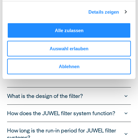
Eccoflow Impeller - Set 300
Details zeigen
Product Code
Alle zulassen
85092
Auswahl erlauben
Length
28 mm
Questions and Answers
Ablehnen
What is the design of the filter?
How does the JUWEL filter system function?
How long is the run-in period for JUWEL filter
systems?