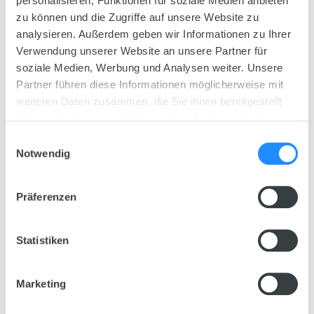
personalisieren, Funktionen für soziale Medien anbieten
zu können und die Zugriffe auf unsere Website zu
analysieren. Außerdem geben wir Informationen zu Ihrer
Verwendung unserer Website an unsere Partner für
soziale Medien, Werbung und Analysen weiter. Unsere
Partner führen diese Informationen möglicherweise mit
weiteren Daten zusammen, die Sie ihnen bereitgestellt
haben oder die sie im Rahmen Ihrer Nutzung der Dienste
gesammelt haben.
Einwilligungsauswahl
Notwendig
Präferenzen
Statistiken
Technical Data
Marketing
Choose variant