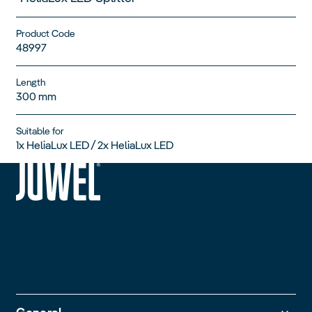
Product Code
48997
Length
300 mm
Suitable for
1x HeliaLux LED / 2x HeliaLux LED
siteheader.logo.title