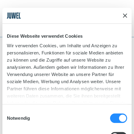
Diese Webseite verwendet Cookies
Wir verwenden Cookies, um Inhalte und Anzeigen zu
personalisieren, Funktionen für soziale Medien anbieten
zu können und die Zugriffe auf unsere Website zu
Take care of your aquarium
analysieren. Außerdem geben wir Informationen zu Ihrer
FIND SPARE PART
Verwendung unserer Website an unsere Partner für
soziale Medien, Werbung und Analysen weiter. Unsere
Do you need a spare part for your JUWEL
Partner führen diese Informationen möglicherweise mit
Aquarium?
weiteren Daten zusammen, die Sie ihnen bereitgestellt
haben oder die sie im Rahmen Ihrer Nutzung der Dienste
Our original JUWEL spare parts are available
gesammelt haben.
Einwilligungsauswahl
through specialist retailers as well as various online
Notwendig
retailers.
Use our retailer locator to find a store near you or