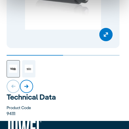
Technical Data
Product Code
94111
siteheader.logo.title