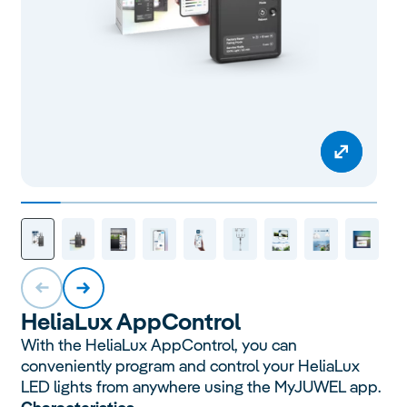
Helia
Lux
App
Control
With the HeliaLux AppControl, you can
conveniently program and control your HeliaLux
LED lights from anywhere using the MyJUWEL app.